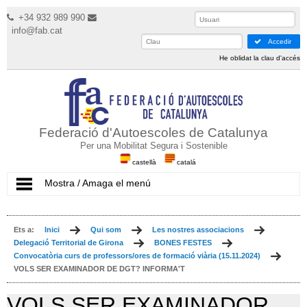
+34 932 989 990
info@fab.cat
Accedir
He oblidat la clau d'accés
Federació d'Autoescoles de Catalunya
Per una Mobilitat Segura i Sostenible
castellà
catalá
Mostra / Amaga el menú
Ets a:
Inici
Qui som
Les nostres associacions
Delegació Territorial de Girona
BONES FESTES
Convocatòria curs de professors/ores de formació viària (15.11.2024)
VOLS SER EXAMINADOR DE DGT? INFORMA'T
VOLS SER EXAMINADOR