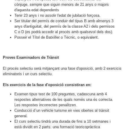
cònjuge, sempre que siguin menors de 21 anys o majors
d'aquesta edat dependents
Tenir 23 anys i no assolir l'edat de jubilació forçosa.
Ser titular del permís de conduir del tipus B amb almenys 3
anys d'antiguitat, del permís de la classe A2 i dels permisos
C o D (es podrà accedir al procés amb qualsevol dels dos).
Posseir el Títol de Batxiller o Tècnic, o equivalent.
Proves Examinadors de Trànsit
El procés selectiu serà mitjançant una fase d'oposició, amb 2 exercicis
eliminatoris i un curs selectiu.
Els exercicis de la fase d'oposició consistiran en:
Examen tipus test de 100 preguntes, cadascuna amb 4
respostes alternatives de les quals només una és correcta.
Les respostes incorrectes penalitzen.
Conducció d´un vehicle turisme en vies obertes al trànsit
general.
El curs selectiu tindrà una durada de fins a 10 setmanes i
està dividit en 2 parts: una formació teoricopràctica